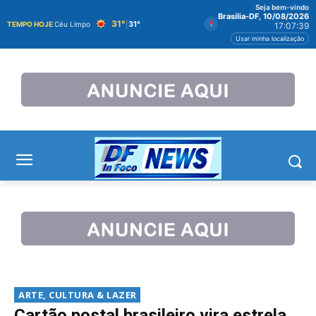
Seja bem-vindo
Brasília-DF, 10/08/2026
31°
|
31°
TEMPO HOJE
Céu Limpo
17:07:40
Usar minha localização
ARTE, CULTURA & LAZER
Cartão postal brasileiro vira estrela