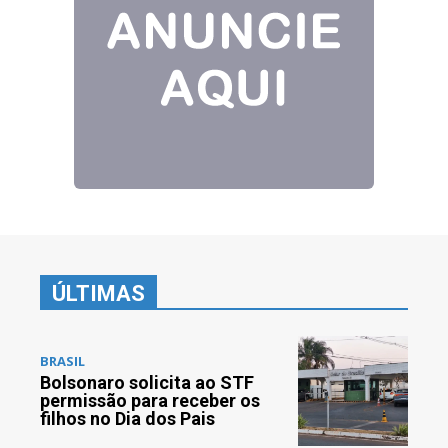
ÚLTIMAS
BRASIL
Bolsonaro solicita ao STF
permissão para receber os
filhos no Dia dos Pais