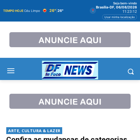
Seja bem-vindo
Brasília-DF, 06/08/2026
26°
|
26°
TEMPO HOJE
Céu Limpo
11:23:13
Usar minha localização
ARTE, CULTURA & LAZER
Confira as mudanças de categorias