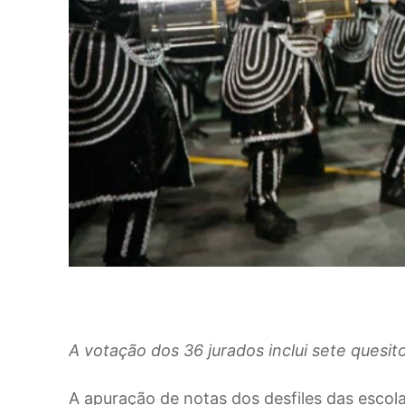
A votação dos 36 jurados inclui sete quesit
A apuração de notas dos desfiles das escol