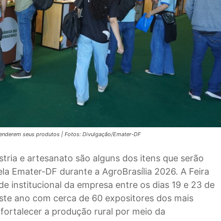
venderem seus produtos | Fotos: Divulgação/Emater-DF
tria e artesanato são alguns dos itens que serão
ela Emater-DF durante a AgroBrasília 2026. A Feira
e institucional da empresa entre os dias 19 e 23 de
este ano com cerca de 60 expositores dos mais
fortalecer a produção rural por meio da