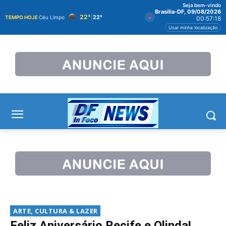
Seja bem-vindo
Brasília-DF, 09/08/2026
22°
|
22°
TEMPO HOJE
Céu Limpo
00:57:19
Usar minha localização
ARTE, CULTURA & LAZER
Feliz Aniversário Recife e Olinda!