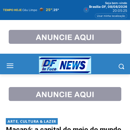
Seja bem-vindo
Brasília-DF, 08/08/2026
25°
|
25°
TEMPO HOJE
Céu Limpo
20:05:26
Usar minha localização
ARTE, CULTURA & LAZER
Macapá: a capital do meio do mundo