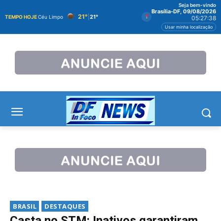
Seja bem-vindo
Brasília-DF, 09/08/2026
21°
|
21°
TEMPO HOJE
Céu Limpo
05:27:38
Usar minha localização
BRASIL
DESTAQUES
Casta no STM: Inativos garantiram