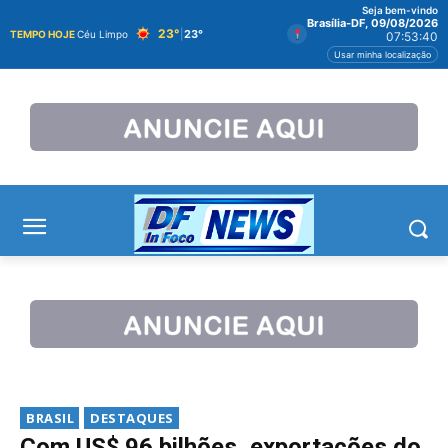
Seja bem-vindo
Brasília-DF, 09/08/2026
23°
|
23°
TEMPO HOJE
Céu Limpo
07:53:41
Usar minha localização
BRASIL
DESTAQUES
Com US$ 96 bilhões, exportações do