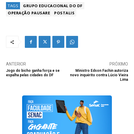
TAGS
GRUPO EDUCACIONAL DO DF
OPERAÇÃO PAUSARE
POSTALIS
ANTERIOR
PRÓXIMO
Jogo do bicho ganha força e se
Ministro Edson Fachin autoriza
espalha pelas cidades do DF
novo inquérito contra Lúcio Vieira
Lima