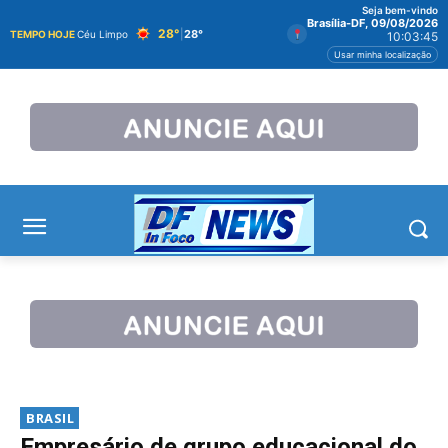
Seja bem-vindo
Brasília-DF, 09/08/2026
28°
|
28°
TEMPO HOJE
Céu Limpo
10:03:45
Usar minha localização
BRASIL
Empresário de grupo educacional do