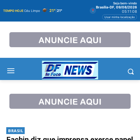
Seja bem-vindo
Brasília-DF, 09/08/2026
21°
|
21°
TEMPO HOJE
Céu Limpo
05:11:08
Usar minha localização
BRASIL
Fachin diz que imprensa exerce papel