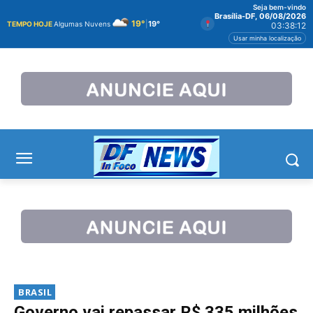
Seja bem-vindo
Brasília-DF, 06/08/2026
19°
|
19°
TEMPO HOJE
Algumas Nuvens
03:38:12
Usar minha localização
BRASIL
Governo vai repassar R$ 335 milhões