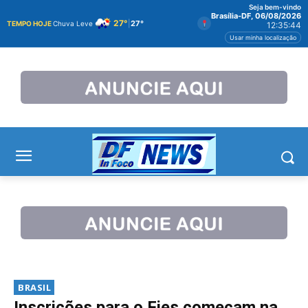
Seja bem-vindo
Brasília-DF, 06/08/2026
27°
|
27°
TEMPO HOJE
Chuva Leve
12:35:45
Usar minha localização
BRASIL
Inscrições para o Fies começam na