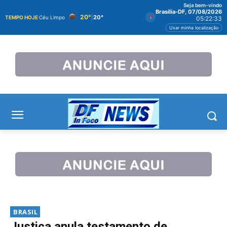
Seja bem-vindo
Brasília-DF, 07/08/2026
20°
|
20°
TEMPO HOJE
Céu Limpo
05:22:33
Usar minha localização
BRASIL
Justiça anula testamento de