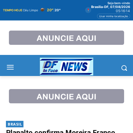
Seja bem-vindo
Brasília-DF, 07/08/2026
20°
|
20°
TEMPO HOJE
Céu Limpo
05:16:14
Usar minha localização
BRASIL
Planalto confirma Moreira Franco