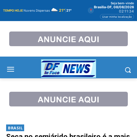
Seja bem-vindo
Brasília-DF, 08/08/2026
21°
|
21°
TEMPO HOJE
Nuvens Dispersas
02:11:34
Usar minha localização
BRASIL
Seca no semiárido brasileiro é a mais