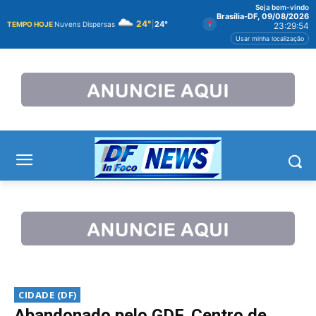
Seja bem-vindo
Brasília-DF, 09/08/2026
24°
|
24°
TEMPO HOJE
Nuvens Dispersas
23:29:55
Usar minha localização
CIDADE (DF)
Abandonado pelo GDF, Centro de