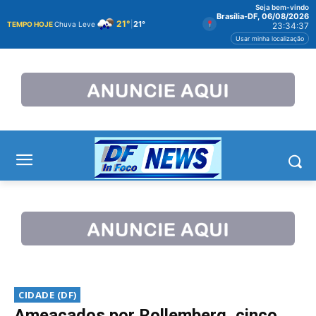
Seja bem-vindo
Brasília-DF, 06/08/2026
21°
|
21°
TEMPO HOJE
Chuva Leve
23:34:38
Usar minha localização
CIDADE (DF)
Ameaçados por Rollemberg, cinco