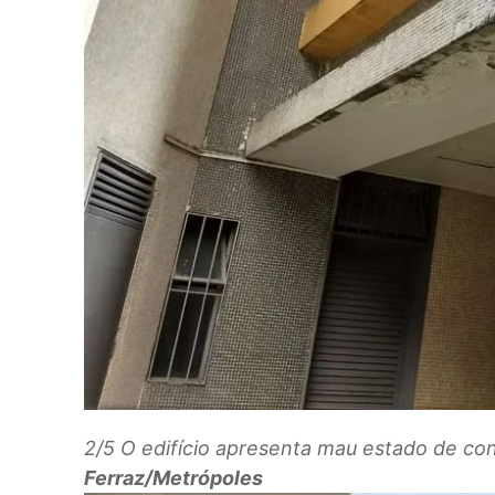
2/5
O edifício apresenta mau estado de co
Ferraz/Metrópoles