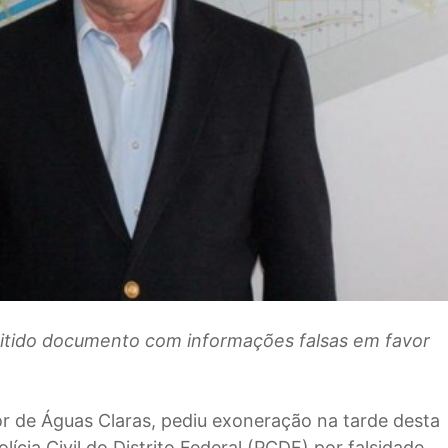
emitido documento com informações falsas em favor
r de Águas Claras, pediu exoneração na tarde desta
olícia Civil do Distrito Federal (PCDF) por falsidade