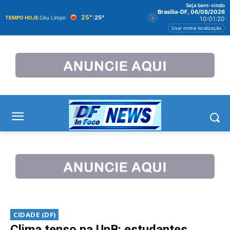
Seja bem-vindo
Brasília-DF, 06/08/2026
25°
|
25°
TEMPO HOJE
Céu Limpo
10:01:22
Usar minha localização
CIDADE (DF)
Clima tenso na UnB: estudantes