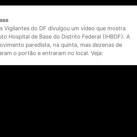
Base
os Vigilantes do DF divulgou um vídeo que mostra
uto Hospital de Base do Distrito Federal (IHBDF). A
movimento paredista, na quinta, mas dezenas de
am o portão e entraram no local. Veja: