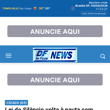
Seja bem-vindo
Brasília-DF, 09/08/2026
30°
|
30°
TEMPO HOJE
Céu Limpo
11:33:27
Usar minha localização
CIDADE (DF)
Lei do Silêncio volta à pauta com