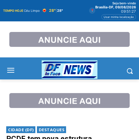
Seja bem-vindo
Brasília-DF, 09/08/2026
28°
|
28°
TEMPO HOJE
Céu Limpo
09:51:28
Usar minha localização
CIDADE (DF)
DESTAQUES
PCDF tem nova estrutura.