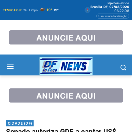
Seja bem-vindo
Brasília-DF, 07/08/2026
19°
|
19°
TEMPO HOJE
Céu Limpo
06:22:08
Usar minha localização
CIDADE (DF)
Senado autoriza GDF a captar US$