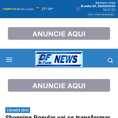
Seja bem-vindo
Brasília-DF, 08/08/2026
27°
|
27°
TEMPO HOJE
Céu Limpo
18:31:33
Usar minha localização
CIDADE (DF)
Shopping Popular vai se transformar