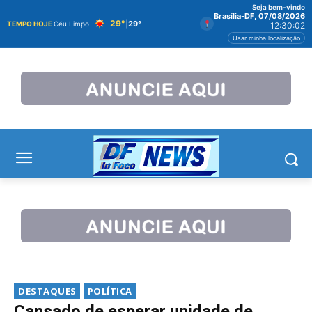
Seja bem-vindo
Brasília-DF, 07/08/2026
29°
|
29°
TEMPO HOJE
Céu Limpo
12:30:02
Usar minha localização
DESTAQUES
POLÍTICA
Cansado de esperar unidade de