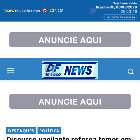
Seja bem-vindo
Brasília-DF, 06/08/2026
23°
|
23°
TEMPO HOJE
Céu Limpo
09:03:47
Usar minha localização
DESTAQUES
POLÍTICA
Discurso vacilante reforça temor em