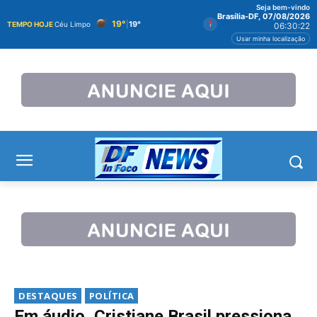
Seja bem-vindo
Brasília-DF, 07/08/2026
19°
|
19°
TEMPO HOJE
Céu Limpo
06:30:23
Usar minha localização
DESTAQUES
POLÍTICA
Em áudio, Cristiane Brasil pressiona