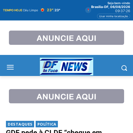
Seja bem-vindo
Brasília-DF, 06/08/2026
23°
|
23°
TEMPO HOJE
Céu Limpo
09:37:27
Usar minha localização
DESTAQUES
POLÍTICA
GDF pede à CLDF “cheque em