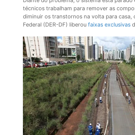
Diante do problema, o sistema está parado 
técnicos trabalham para remover as composi
diminuir os transtornos na volta para casa
Federal (DER-DF) liberou
faixas exclusivas
d