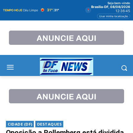
Seja bem-vindo
Brasília-DF, 08/08/2026
31°
|
31°
TEMPO HOJE
Céu Limpo
12:36:46
Usar minha localização
CIDADE (DF)
DESTAQUES
Oposição a Rollemberg está dividida