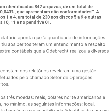
am identificados 842 arquivos, de um total de
 0,043%, que apresentam não conformidades”’. A
s 1 e 4, um total de 230 nos discos 5 a 9 e outras
s 10, 11 e no pendrive 01.
elatório aponta que ‘a quantidade de informações
mitiu aos peritos terem um entendimento a respeito
xtra contábeis que a Odebrecht realizou a diversos
e constam dos relatórios revelaram uma gestão
efetuados pelo chamado Setor de Operações
itos.
nos três moedas: reais, dólares norte americanos e
, no mínimo, as seguintes informações: local,
a bancária a ser sensibilizada (identificada com um