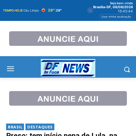
Seja bem-vindo
Brasília-DF, 06/08/2026
28°
|
28°
TEMPO HOJE
Céu Limpo
16:45:47
Usar minha localização
BRASIL
DESTAQUES
Preso: tem início pena de Lula, na