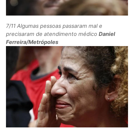
7/11
Algumas pessoas passaram mal e
precisaram de atendimento médico
Daniel
Ferreira/Metrópoles