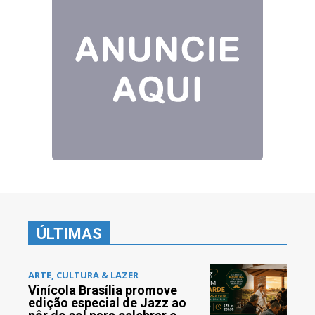
ÚLTIMAS
ARTE, CULTURA & LAZER
Vinícola Brasília promove
edição especial de Jazz ao