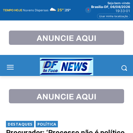
Seja bem-vindo
Brasília-DF, 06/08/2026
25°
|
25°
TEMPO HOJE
Nuvens Dispersas
19:33:02
Usar minha localização
DESTAQUES
POLÍTICA
Procurador: ‘Processo não é político