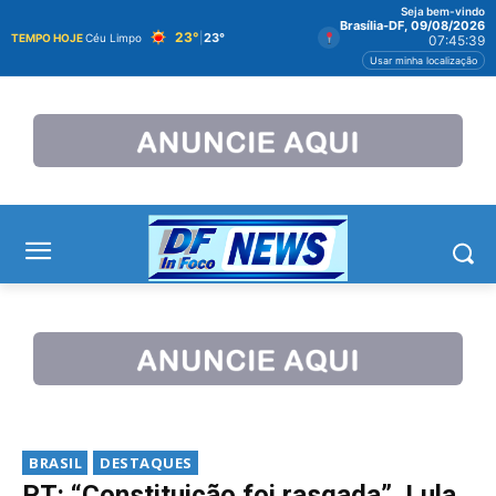
Seja bem-vindo
Brasília-DF, 09/08/2026
23°
|
23°
TEMPO HOJE
Céu Limpo
07:45:40
Usar minha localização
BRASIL
DESTAQUES
PT: “Constituição foi rasgada”. Lula