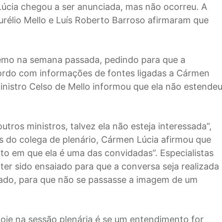
úcia chegou a ser anunciada, mas não ocorreu. A
urélio Mello e Luís Roberto Barroso afirmaram que
emo na semana passada, pedindo para que a
cordo com informações de fontes ligadas a Cármen
ministro Celso de Mello informou que ela não estende
tros ministros, talvez ela não esteja interessada”,
as do colega de plenário, Cármen Lúcia afirmou que
o em que ela é uma das convidadas”. Especialistas
r sido ensaiado para que a conversa seja realizada
ado, para que não se passasse a imagem de um
oje na sessão plenária é se um entendimento for