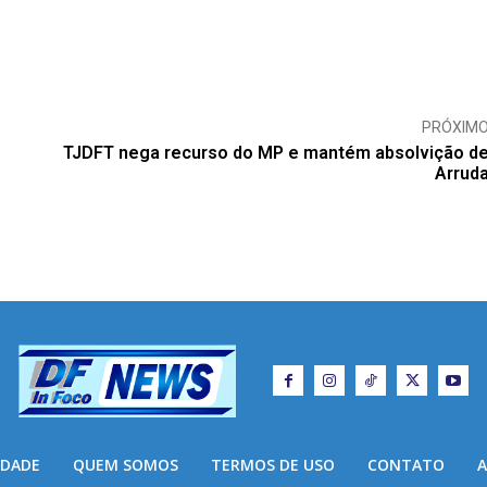
PRÓXIM
TJDFT nega recurso do MP e mantém absolvição d
Arrud
IDADE
QUEM SOMOS
TERMOS DE USO
CONTATO
A