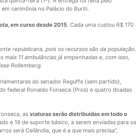
ta quinta-feira (1º). A entrega foi feita pelo
 em cerimônia no Palácio do Buriti.
rota, em curso desde 2015
. Cada uma custou R$ 170
te republicana, pois os recursos são da população.
 mais 11 ambulâncias já empenhadas e, com isso,
isse Rollemberg.
rlamentares do senador Reguffe (sem partido),
do federal Ronaldo Fonseca (Pros) e quatro doadas
Fonseca, as
viaturas serão distribuídas em todo o
ado e 19 de suporte básico, a serem enviadas para o
ros será Ceilândia, que é a que mais precisa”,