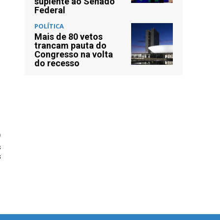
suplente ao Senado
Federal
POLÍTICA
Mais de 80 vetos
trancam pauta do
Congresso na volta
do recesso
O
s
s