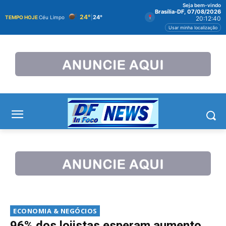
Seja bem-vindo
Brasília-DF, 07/08/2026
24°
|
24°
TEMPO HOJE
Céu Limpo
20:12:41
Usar minha localização
ECONOMIA & NEGÓCIOS
96% dos lojistas esperam aumento