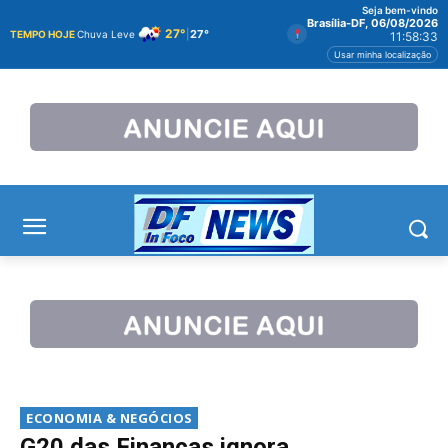
Seja bem-vindo
Brasília-DF, 06/08/2026
27°
|
27°
TEMPO HOJE
Chuva Leve
11:58:33
Usar minha localização
ECONOMIA & NEGÓCIOS
G20 das Finanças ignora