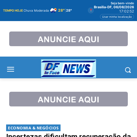
Seja bem-vindo
Brasília-DF, 06/08/2026
28°
|
28°
TEMPO HOJE
Chuva Moderada
17:02:53
Usar minha localização
ECONOMIA & NEGÓCIOS
Incertezas dificultam recuperação da