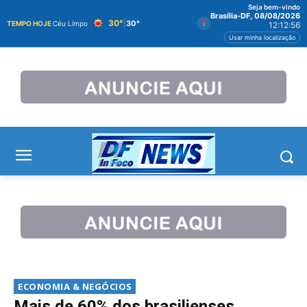
Seja bem-vindo
Brasília-DF, 08/08/2026
30°
|
30°
TEMPO HOJE
Céu Limpo
12:12:57
Usar minha localização
ECONOMIA & NEGÓCIOS
Mais de 60% dos brasilienses