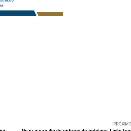
PRÓXIM
rno
No primeiro dia de entrega de entulhos, Lixão te