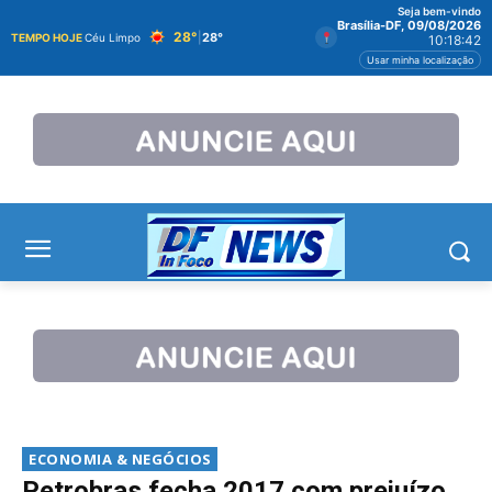
Seja bem-vindo
Brasília-DF, 09/08/2026
28°
|
28°
TEMPO HOJE
Céu Limpo
10:18:43
Usar minha localização
ECONOMIA & NEGÓCIOS
Petrobras fecha 2017 com prejuízo