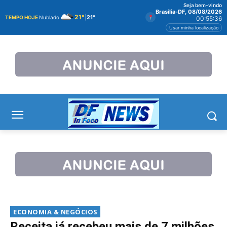
Seja bem-vindo
Brasília-DF, 08/08/2026
21°
|
21°
TEMPO HOJE
Nublado
00:55:37
Usar minha localização
ECONOMIA & NEGÓCIOS
Receita já recebeu mais de 7 milhões