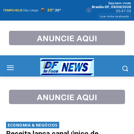
Seja bem-vindo
Brasília-DF, 09/08/2026
20°
|
20°
TEMPO HOJE
Céu Limpo
05:47:35
Usar minha localização
ECONOMIA & NEGÓCIOS
Receita lança canal único de