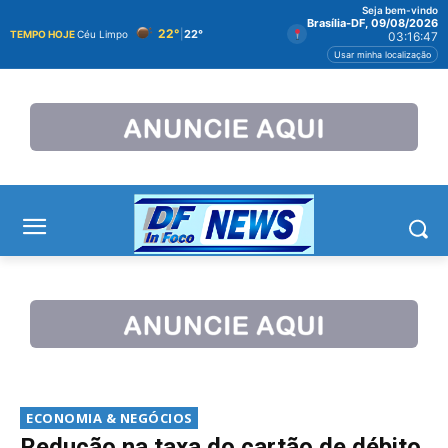
Seja bem-vindo
Brasília-DF, 09/08/2026
22°
|
22°
TEMPO HOJE
Céu Limpo
03:16:47
Usar minha localização
ECONOMIA & NEGÓCIOS
Redução na taxa do cartão de débito