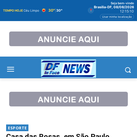
Seja bem-vindo
Brasília-DF, 08/08/2026
30°
|
30°
TEMPO HOJE
Céu Limpo
12:15:11
Usar minha localização
ESPORTE
Casa das Rosas, em São Paulo