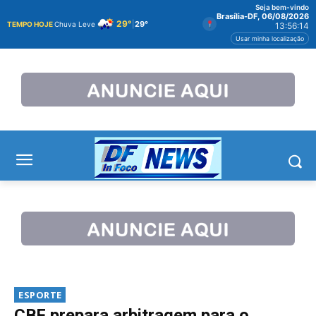
Seja bem-vindo
Brasília-DF, 06/08/2026
29°
|
29°
TEMPO HOJE
Chuva Leve
13:56:15
Usar minha localização
ESPORTE
CBF prepara arbitragem para o