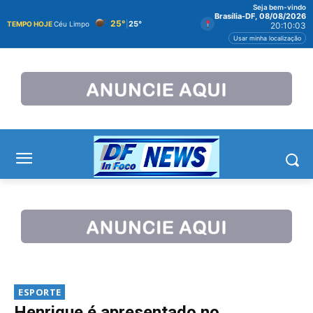
Seja bem-vindo
Brasília-DF, 08/08/2026
25°
|
25°
TEMPO HOJE
Céu Limpo
20:10:04
Usar minha localização
ESPORTE
Henrique é apresentado no